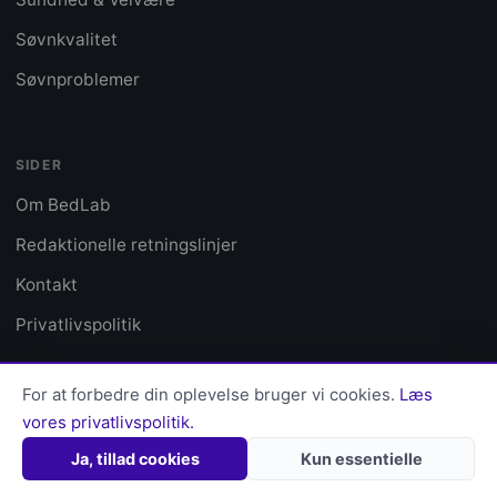
Søvnkvalitet
Søvnproblemer
SIDER
Om BedLab
Redaktionelle retningslinjer
Kontakt
Privatlivspolitik
For at forbedre din oplevelse bruger vi cookies.
Læs
vores privatlivspolitik.
© 2026 BedLab · Alle rettigheder forbeholdes
Privatlivspolitik
Kontakt
Ja, tillad cookies
Kun essentielle