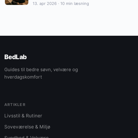
13. apr 2026 · 10 min læsning
BedLab
Guides til bedre søvn, velvære og
hverdagskomfort
ARTIKLER
Livsstil & Rutiner
Soveværelse & Miljø
Sundhed & Velvære