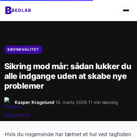
B
BEDLAB
SØVNKVALITET
Sikring mod mår: sådan lukker du
alle indgange uden at skabe nye
problemer
Kasper Kragelund
16. marts 2026
11 min læsning
·
·
Hvis du nogensinde har tætnet et hul ved tagfoden