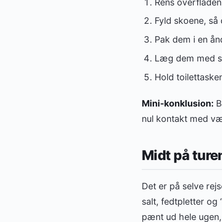
Rens overfladen 
Fyld skoene, så
Pak dem i en ån
Læg dem med så
Hold toilettasken
Mini-konklusion:
Be
nul kontakt med væ
Midt på ture
Det er på selve rej
salt, fedtpletter og
pænt ud hele ugen, s