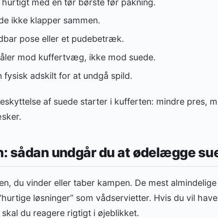
hurtigt med en tør børste før pakning.
 de ikke klapper sammen.
dbar pose eller et pudebetræk.
ler mod kuffertvæg, ikke mod suede.
 fysisk adskilt for at undgå spild.
skyttelse af suede starter i kufferten: mindre pres, 
sker.
n: sådan undgår du at ødelægge sue
sen, du vinder eller taber kampen. De mest almindelige
 “hurtige løsninger” som vådservietter. Hvis du vil have
kal du reagere rigtigt i øjeblikket.