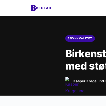
B
BEDLAB
SØVNKVALITET
Birkensto
med støt
Kasper Kragelund
·