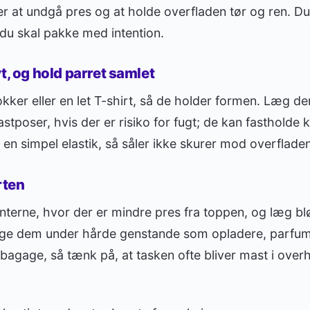
 er at undgå pres og at holde overfladen tør og ren. D
du skal pakke med intention.
t, og hold parret samlet
ker eller en let T-shirt, så de holder formen. Læg d
astposer, hvis der er risiko for fugt; de kan fastholde
n simpel elastik, så såler ikke skurer mod overfladen
rten
nterne, hvor der er mindre pres fra toppen, og læg b
e dem under hårde genstande som opladere, parfume
agage, så tænk på, at tasken ofte bliver mast i overh