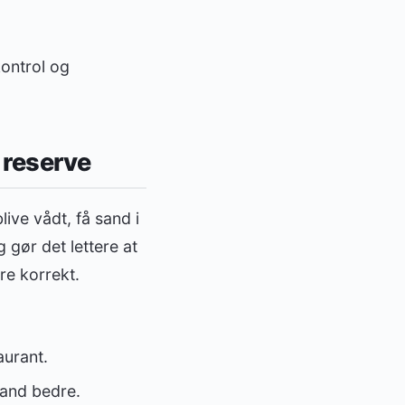
kontrol og
 reserve
live vådt, få sand i
g gør det lettere at
re korrekt.
aurant.
vand bedre.