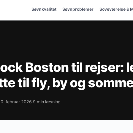
Søvnkvalitet
Søvnproblemer
Soveværelse & M
ck Boston til rejser: l
te til fly, by og somm
10. februar 2026
9 min læsning
·