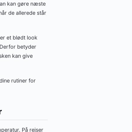
 man kan gøre næste
når de allerede står
er et blødt look
 Derfor betyder
asken kan give
ine rutiner for
r
peratur. På rejser