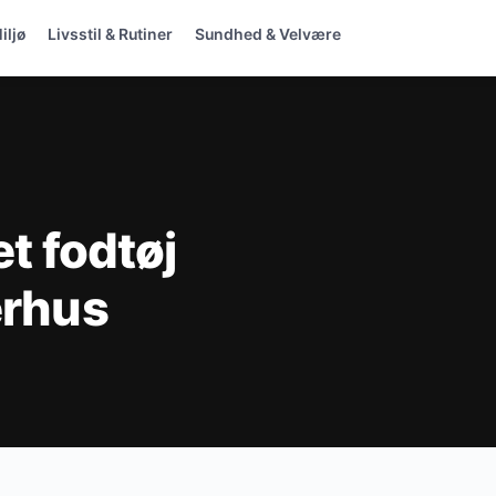
iljø
Livsstil & Rutiner
Sundhed & Velvære
et fodtøj
erhus