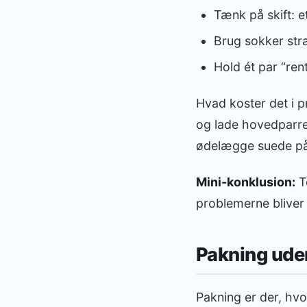
Tænk på skift: e
Brug sokker stra
Hold ét par “rent
Hvad koster det i p
og lade hovedparret
ødelægge suede på 
Mini-konklusion:
To
problemerne bliver
Pakning ude
Pakning er der, hvo