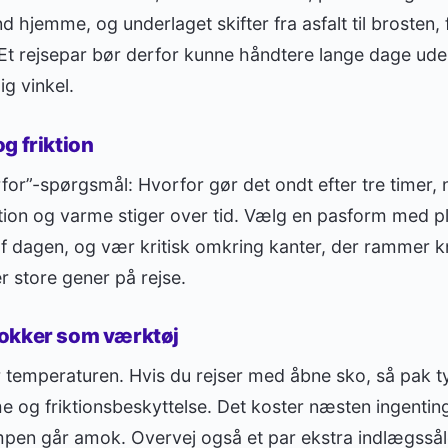
 hjemme, og underlaget skifter fra asfalt til brosten, f
t rejsepar bør derfor kunne håndtere lange dage uden
ig vinkel.
g friktion
or”-spørgsmål: Hvorfor gør det ondt efter tre timer, når
ktion og varme stiger over tid. Vælg en pasform med pla
 af dagen, og vær kritisk omkring kanter, der rammer kn
 store gener på rejse.
okker som værktøj
er temperaturen. Hvis du rejser med åbne sko, så pak 
e og friktionsbeskyttelse. Det koster næsten ingentin
pen går amok. Overvej også et par ekstra indlægssåle