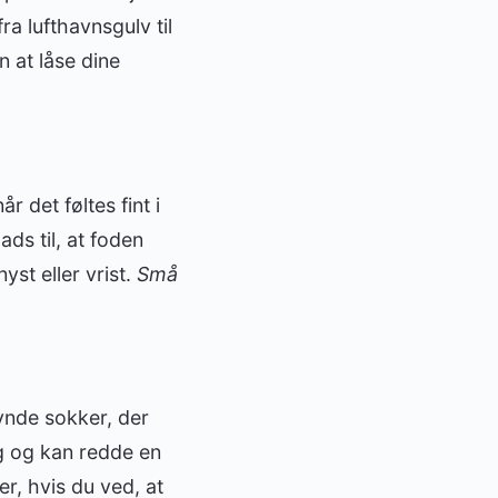
ra lufthavnsgulv til
 at låse dine
 det føltes fint i
ds til, at foden
yst eller vrist.
Små
tynde sokker, der
g og kan redde en
r, hvis du ved, at