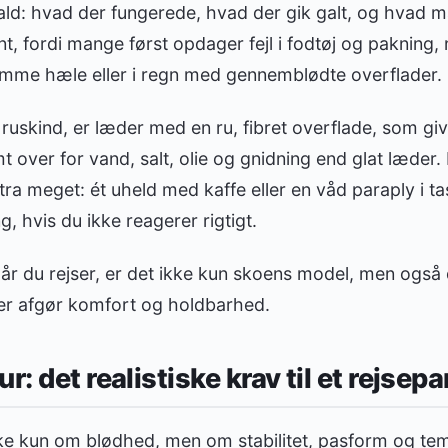
fald: hvad der fungerede, hvad der gik galt, og hvad
t, fordi mange først opdager fejl i fodtøj og pakning, 
mme hæle eller i regn med gennemblødte overflader.
ruskind, er læder med en ru, fibret overflade, som giv
 over for vand, salt, olie og gnidning end glat læder.
tra meget: ét uheld med kaffe eller en våd paraply i t
 hvis du ikke reagerer rigtigt.
r du rejser, er det ikke kun skoens model, men også d
der afgør komfort og holdbarhed.
r: det realistiske krav til et rejsepa
ke kun om blødhed, men om stabilitet, pasform og tem