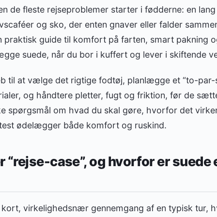
en de fleste rejseproblemer starter i fødderne: en lang
vscaféer og sko, der enten gnaver eller falder sammen
n praktisk guide til komfort på farten, smart pakning
ægge suede, når du bor i kuffert og lever i skiftende ve
b til at vælge det rigtige fodtøj, planlægge et “to-par
aler, og håndtere pletter, fugt og friktion, før de sætt
ke spørgsmål om hvad du skal gøre, hvorfor det virker
oftest ødelægger både komfort og ruskind.
 “rejse-case”, og hvorfor er suede 
n kort, virkelighedsnær gennemgang af en typisk tur, 