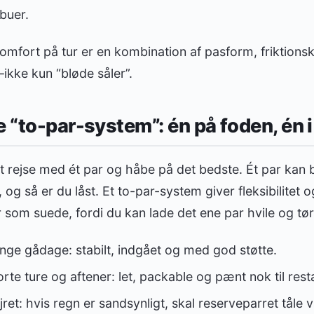
buer.
mfort på tur er en kombination af pasform, friktions
ikke kun “bløde såler”.
e “to-par-system”: én på foden, én i
at rejse med ét par og håbe på det bedste. Ét par kan b
, og så er du låst. Et to-par-system giver fleksibilitet o
 som suede, fordi du kan lade det ene par hvile og tør
lange gådage: stabilt, indgået og med god støtte.
orte ture og aftener: let, packable og pænt nok til rest
jret: hvis regn er sandsynligt, skal reserveparret tåle 