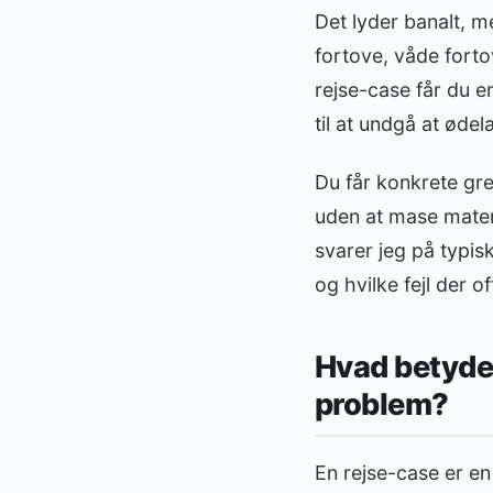
Det lyder banalt, m
fortove, våde forto
rejse-case får du e
til at undgå at ødel
Du får konkrete gre
uden at mase materi
svarer jeg på typis
og hvilke fejl der 
Hvad betyder
problem?
En rejse-case er e