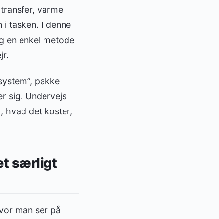
 transfer, varme
 i tasken. I denne
 og en enkel metode
jr.
-system”, pakke
er sig. Undervejs
, hvad det koster,
et særligt
hvor man ser på