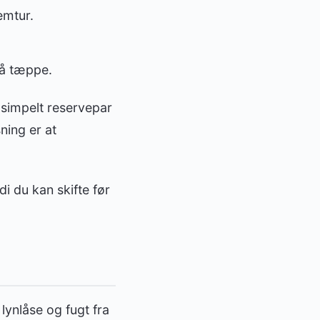
emtur.
 på tæppe.
 simpelt reservepar
ning er at
i du kan skifte før
lynlåse og fugt fra