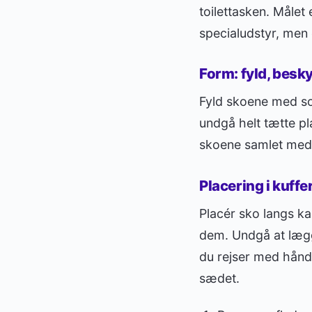
toilettasken. Målet
specialudstyr, men 
Form: fyld, besky
Fyld skoene med sok
undgå helt tætte pl
skoene samlet med e
Placering i kuffe
Placér sko langs ka
dem. Undgå at lægg
du rejser med håndb
sædet.