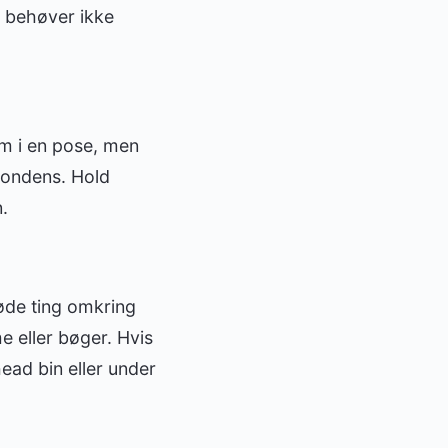
u behøver ikke
em i en pose, men
 kondens. Hold
.
løde ting omkring
 eller bøger. Hvis
ead bin eller under