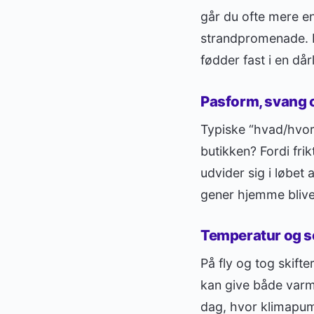
går du ofte mere end
strandpromenade. E
fødder fast i en dårl
Pasform, svang o
Typiske “hvad/hvorf
butikken? Fordi fri
udvider sig i løbet
gener hjemme bliver
Temperatur og s
På fly og tog skift
kan give både varm
dag, hvor klimapum