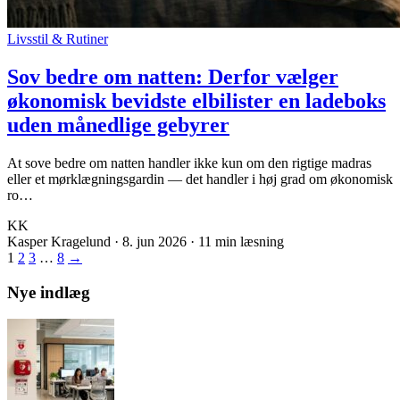
Livsstil & Rutiner
Sov bedre om natten: Derfor vælger
økonomisk bevidste elbilister en ladeboks
uden månedlige gebyrer
At sove bedre om natten handler ikke kun om den rigtige madras
eller et mørklægningsgardin — det handler i høj grad om økonomisk
ro…
KK
Kasper Kragelund
·
8. jun 2026
·
11 min læsning
1
2
3
…
8
→
Nye indlæg