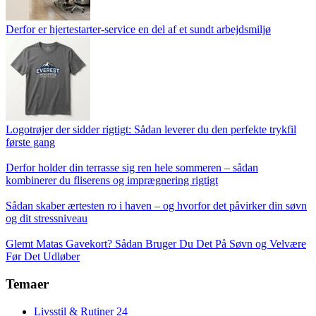
Derfor er hjertestarter-service en del af et sundt arbejdsmiljø
Logotrøjer der sidder rigtigt: Sådan leverer du den perfekte trykfil
første gang
Derfor holder din terrasse sig ren hele sommeren – sådan
kombinerer du fliserens og imprægnering rigtigt
Sådan skaber ærtesten ro i haven – og hvorfor det påvirker din søvn
og dit stressniveau
Glemt Matas Gavekort? Sådan Bruger Du Det På Søvn og Velvære
Før Det Udløber
Temaer
Livsstil & Rutiner
24