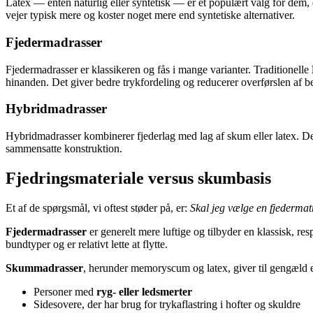
Latex — enten naturlig eller syntetisk — er et populært valg for dem, 
vejer typisk mere og koster noget mere end syntetiske alternativer.
Fjedermadrasser
Fjedermadrasser er klassikeren og fås i mange varianter. Traditionelle
hinanden. Det giver bedre trykfordeling og reducerer overførslen af b
Hybridmadrasser
Hybridmadrasser kombinerer fjederlag med lag af skum eller latex. De 
sammensatte konstruktion.
Fjedringsmateriale versus skumbasis
Et af de spørgsmål, vi oftest støder på, er:
Skal jeg vælge en fjederma
Fjedermadrasser
er generelt mere luftige og tilbyder en klassisk, 
bundtyper og er relativt lette at flytte.
Skummadrasser
, herunder memoryscum og latex, giver til gengæld e
Personer med
ryg- eller ledsmerter
Sidesovere, der har brug for trykaflastring i hofter og skuldre