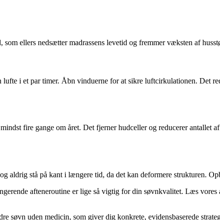
, som ellers nedsætter madrassens levetid og fremmer væksten af husstø
ufte i et par timer. Åbn vinduerne for at sikre luftcirkulationen. Det 
mindst fire gange om året. Det fjerner hudceller og reducerer antallet a
g aldrig stå på kant i længere tid, da det kan deformere strukturen. Opb
ngerende afteneroutine er lige så vigtig for din søvnkvalitet. Læs vores
e søvn uden medicin, som giver dig konkrete, evidensbaserede strategier