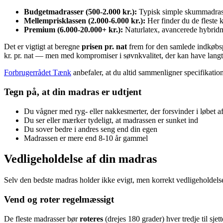
Budgetmadrasser (500-2.000 kr.):
Typisk simple skummadrass
Mellemprisklassen (2.000-6.000 kr.):
Her finder du de fleste
Premium (6.000-20.000+ kr.):
Naturlatex, avancerede hybridmo
Det er vigtigt at beregne
prisen pr. nat
frem for den samlede indkøbspri
kr. pr. nat — men med kompromiser i søvnkvalitet, der kan have langti
Forbrugerrådet Tænk
anbefaler, at du altid sammenligner specifikati
Tegn på, at din madras er udtjent
Du vågner med ryg- eller nakkesmerter, der forsvinder i løbet 
Du ser eller mærker tydeligt, at madrassen er sunket ind
Du sover bedre i andres seng end din egen
Madrassen er mere end 8-10 år gammel
Vedligeholdelse af din madras
Selv den bedste madras holder ikke evigt, men korrekt vedligeholdelse
Vend og roter regelmæssigt
De fleste madrasser bør
roteres
(drejes 180 grader) hver tredje til sj