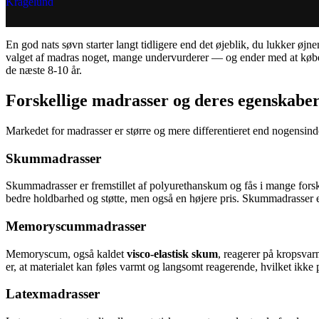
En god nats søvn starter langt tidligere end det øjeblik, du lukker øj
valget af madras noget, mange undervurderer — og ender med at købe på
de næste 8-10 år.
Forskellige madrasser og deres egenskabe
Markedet for madrasser er større og mere differentieret end nogensin
Skummadrasser
Skummadrasser er fremstillet af polyurethanskum og fås i mange forske
bedre holdbarhed og støtte, men også en højere pris. Skummadrasser er 
Memoryscummadrasser
Memoryscum, også kaldet
visco-elastisk skum
, reagerer på kropsvar
er, at materialet kan føles varmt og langsomt reagerende, hvilket ikke p
Latexmadrasser