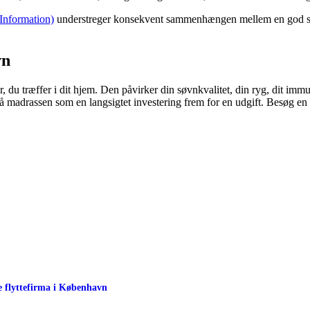
Information)
understreger konsekvent sammenhængen mellem en god sove
vn
, du træffer i dit hjem. Den påvirker din søvnkvalitet, din ryg, dit imm
k på madrassen som en langsigtet investering frem for en udgift. Besøg en
ge flyttefirma i København