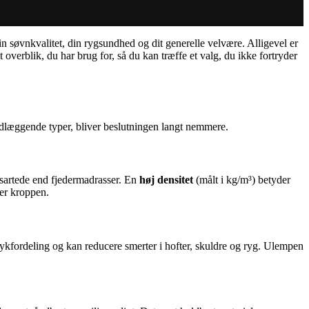
in søvnkvalitet, din rygsundhed og dit generelle velvære. Alligevel er
erblik, du har brug for, så du kan træffe et valg, du ikke fortryder
ndlæggende typer, bliver beslutningen langt nemmere.
ensartede end fjedermadrasser. En
høj densitet
(målt i kg/m³) betyder
ter kroppen.
trykfordeling og kan reducere smerter i hofter, skuldre og ryg. Ulempen