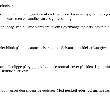
olonisere
 central rolle i forebyggelsen af en lang række kroniske sygdomme, og de
e en luksus, men en sundhedsmæssig investering.
 dagligdag, kan du læse vores artikel om Søvnmangel og dets indvirkni
oler blindt på kundeanmeldelser online. Selvom anmeldelser kan give et 
ten eller ligge på ryggen, selv om de normalt sover på siden.
Lig i min
, skuldre eller knæ.
om du mærker den andens bevægelser. Med
pocketfjeder- og memorys