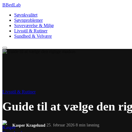
B
BedLab
Søvnkvalitet
Søvnproblemer
Soveværelse & Miljø
Livsstil & Rutiner
Sundhed & Velvære
Livsstil & Rutiner
Guide til at vælge den ri
Kasper Kragelund
25. februar 2026
8 min læsning
·
·