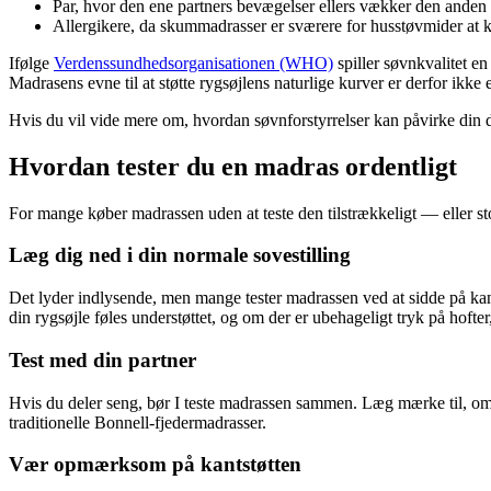
Par, hvor den ene partners bevægelser ellers vækker den anden
Allergikere, da skummadrasser er sværere for husstøvmider at k
Ifølge
Verdenssundhedsorganisationen (WHO)
spiller søvnkvalitet en
Madrasens evne til at støtte rygsøjlens naturlige kurver er derfor ikk
Hvis du vil vide mere om, hvordan søvnforstyrrelser kan påvirke din
Hvordan tester du en madras ordentligt
For mange køber madrassen uden at teste den tilstrækkeligt — eller st
Læg dig ned i din normale sovestilling
Det lyder indlysende, men mange tester madrassen ved at sidde på kan
din rygsøjle føles understøttet, og om der er ubehageligt tryk på hofter
Test med din partner
Hvis du deler seng, bør I teste madrassen sammen. Læg mærke til, 
traditionelle Bonnell-fjedermadrasser.
Vær opmærksom på kantstøtten