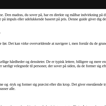
nene. Den madras, du sover på, har en direkte og målbar indvirkning på d
 impuls eller udelukkende baseret på pris. Denne guide giver dig det ov
r
de før. Det kan virke overvældende at navigere i, men forstår du de gru
llige hårdheder og densiteter. De er typisk lettere, billigere og mere 
særligt velegnede til personer, der sover på siden, da de former sig ef
me og -tryk og former sig præcist efter din krop. Det giver enestående 
asser alle.