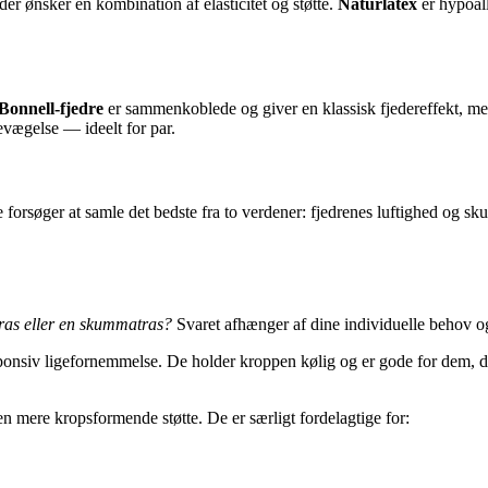
der ønsker en kombination af elasticitet og støtte.
Naturlatex
er hypoall
Bonnell-fjedre
er sammenkoblede og giver en klassisk fjedereffekt, m
evægelse — ideelt for par.
forsøger at samle det bedste fra to verdener: fjedrenes luftighed og s
tras eller en skummatras?
Svaret afhænger af dine individuelle behov o
responsiv ligefornemmelse. De holder kroppen kølig og er gode for dem
n mere kropsformende støtte. De er særligt fordelagtige for: