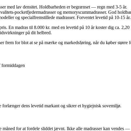
er med lav densitet. Holdbarheden er begrænset — regn med 3-5 år.
 kvalitets-pocketfjedermadrasser og memoryscummadrasser. God holdba
deller og specialfremstillede madrasser. Forventet levetid på 10-15 år.
s. En madras til 8.000 kr. med en levetid på 10 år koster dig ca. 2,20 kr.
dsvirkninger på dit helbred.
oner frem for blot at se på mærke og markedsføring, når du køber større
af formiddagen
 forlænger dens levetid markant og sikrer et hygiejnisk sovemiljø.
ette måned for at fordele sliddet jævnt. Ikke alle madrasser kan vende