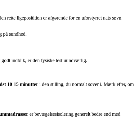
n rette ligepositition er afgørende for en uforstyrret nats søvn.
ng på sundhed.
godt indblik, er den fysiske test uundværlig.
dst 10-15 minutter
i den stilling, du normalt sover i. Mærk efter, om
cummadrasser
er bevægelsesisolering generelt bedre end med