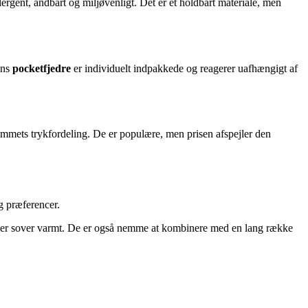
ergent, åndbart og miljøvenligt. Det er et holdbart materiale, men
ens
pocketfjedre
er individuelt indpakkede og reagerer uafhængigt af
kummets trykfordeling. De er populære, men prisen afspejler den
g præferencer.
, der sover varmt. De er også nemme at kombinere med en lang række