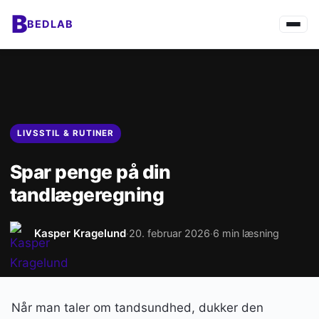
B
BEDLAB
LIVSSTIL & RUTINER
Spar penge på din
tandlægeregning
Kasper Kragelund
20. februar 2026
6 min læsning
·
·
Når man taler om tandsundhed, dukker den