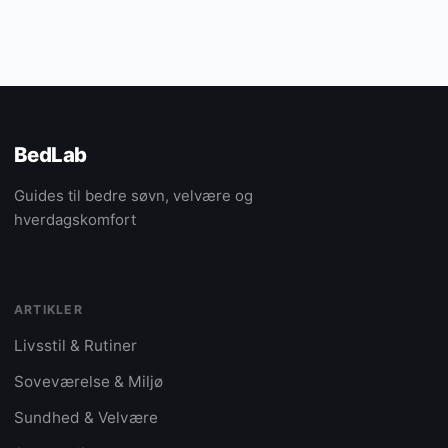
BedLab
Guides til bedre søvn, velvære og
hverdagskomfort
ARTIKLER
Livsstil & Rutiner
Soveværelse & Miljø
Sundhed & Velvære