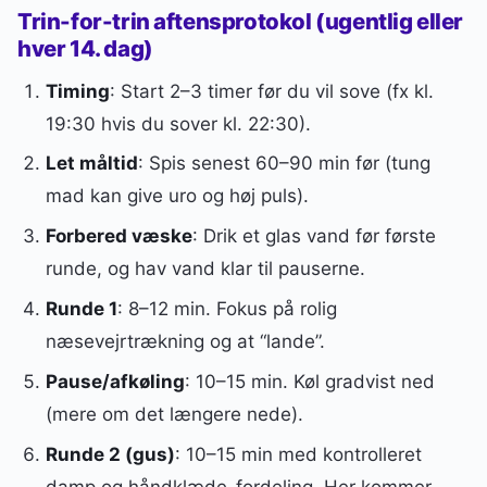
Trin-for-trin aftensprotokol (ugentlig eller
hver 14. dag)
Timing
: Start 2–3 timer før du vil sove (fx kl.
19:30 hvis du sover kl. 22:30).
Let måltid
: Spis senest 60–90 min før (tung
mad kan give uro og høj puls).
Forbered væske
: Drik et glas vand før første
runde, og hav vand klar til pauserne.
Runde 1
: 8–12 min. Fokus på rolig
næsevejrtrækning og at “lande”.
Pause/afkøling
: 10–15 min. Køl gradvist ned
(mere om det længere nede).
Runde 2 (gus)
: 10–15 min med kontrolleret
damp og håndklæde-fordeling. Her kommer