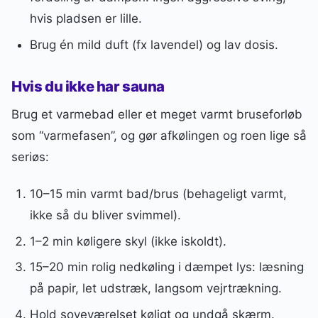
hvis pladsen er lille.
Brug én mild duft (fx lavendel) og lav dosis.
Hvis du ikke har sauna
Brug et varmebad eller et meget varmt bruseforløb
som “varmefasen”, og gør afkølingen og roen lige så
seriøs:
10–15 min varmt bad/brus (behageligt varmt,
ikke så du bliver svimmel).
1–2 min køligere skyl (ikke iskoldt).
15–20 min rolig nedkøling i dæmpet lys: læsning
på papir, let udstræk, langsom vejrtrækning.
Hold soveværelset køligt og undgå skærm.