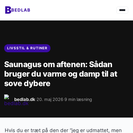
B
BEDLAB
LIVSSTIL & RUTINER
Saunagus om aftenen: Sådan
bruger du varme og damp til at
sove dybere
bedlab.dk
20. maj 2026
9 min læsning
·
·
Hvis du er træt på den der “jeg er udmattet, men